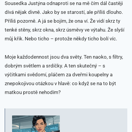
Sousedka Justýna odnaproti se na mě čím dál častěji
dívá nějak divně. Jako by se starostí, ale příliš dlouho.
Příliš pozorně. A já se bojím, že ona ví. Že vidí skrz ty
tenké stěny, skrz okna, skrz úsměvy ve výtahu. Že slyší
můj křik. Nebo ticho – protože někdy ticho bolí víc.
Moje každodennost jsou dva světy. Ten naoko, s filtry,
dobrým světlem a srdíčky. A ten skutečný – s
výčitkami svědomí, pláčem za dveřmi koupelny a
znepokojivou otázkou v hlavě: co když se na to být
matkou prostě nehodím?