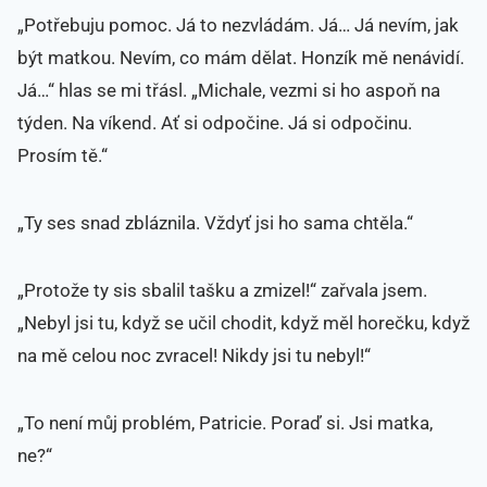
„Potřebuju pomoc. Já to nezvládám. Já… Já nevím, jak
být matkou. Nevím, co mám dělat. Honzík mě nenávidí.
Já…“ hlas se mi třásl. „Michale, vezmi si ho aspoň na
týden. Na víkend. Ať si odpočine. Já si odpočinu.
Prosím tě.“
„Ty ses snad zbláznila. Vždyť jsi ho sama chtěla.“
„Protože ty sis sbalil tašku a zmizel!“ zařvala jsem.
„Nebyl jsi tu, když se učil chodit, když měl horečku, když
na mě celou noc zvracel! Nikdy jsi tu nebyl!“
„To není můj problém, Patricie. Poraď si. Jsi matka,
ne?“