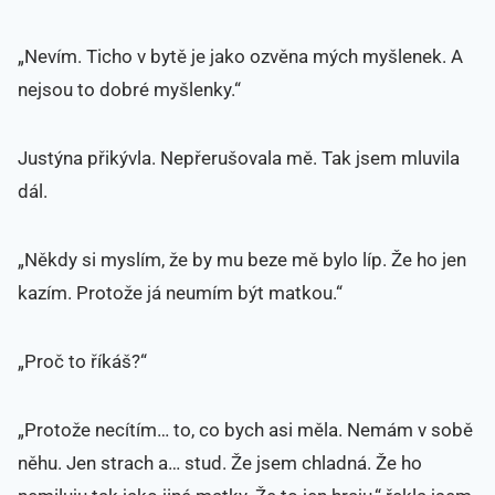
„Nevím. Ticho v bytě je jako ozvěna mých myšlenek. A
nejsou to dobré myšlenky.“
Justýna přikývla. Nepřerušovala mě. Tak jsem mluvila
dál.
„Někdy si myslím, že by mu beze mě bylo líp. Že ho jen
kazím. Protože já neumím být matkou.“
„Proč to říkáš?“
„Protože necítím… to, co bych asi měla. Nemám v sobě
něhu. Jen strach a… stud. Že jsem chladná. Že ho