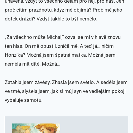
unavená, vždyť to všechno dělám pro něj, pro nás. Jen
proč cítím prázdnotu, když mě objímá? Proč mě jeho
dotek dráždí? Vždyť takhle to být nemělo.
„Za všechno může Michal,“ ozval se mi v hlavě znovu
ten hlas. On mě opustil, zničil mě. A teď já… ničím
Honzíka? Možná jsem špatná matka. Možná jsem
neměla mít dítě. Možná…
Zatáhla jsem závěsy. Zhasla jsem světlo. A seděla jsem
ve tmě, slyšela jsem, jak si můj syn ve vedlejším pokoji
vybaluje samotu.