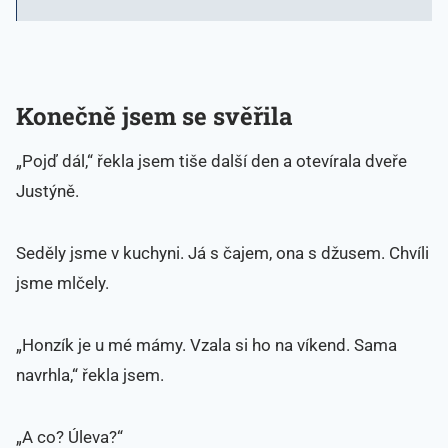
Konečně jsem se svěřila
„Pojď dál,“ řekla jsem tiše další den a otevírala dveře
Justýně.
Seděly jsme v kuchyni. Já s čajem, ona s džusem. Chvíli
jsme mlčely.
„Honzík je u mé mámy. Vzala si ho na víkend. Sama
navrhla,“ řekla jsem.
„A co? Úleva?“