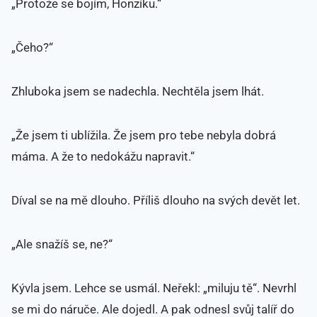
„Protože se bojím, Honzíku.“
„Čeho?“
Zhluboka jsem se nadechla. Nechtěla jsem lhát.
„Že jsem ti ublížila. Že jsem pro tebe nebyla dobrá
máma. A že to nedokážu napravit.“
Díval se na mě dlouho. Příliš dlouho na svých devět let.
„Ale snažíš se, ne?“
Kývla jsem. Lehce se usmál. Neřekl: „miluju tě“. Nevrhl
se mi do náruče. Ale dojedl. A pak odnesl svůj talíř do