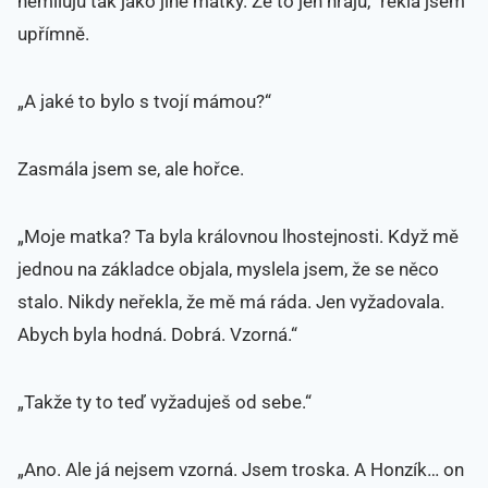
nemiluju tak jako jiné matky. Že to jen hraju,“ řekla jsem
upřímně.
„A jaké to bylo s tvojí mámou?“
Zasmála jsem se, ale hořce.
„Moje matka? Ta byla královnou lhostejnosti. Když mě
jednou na základce objala, myslela jsem, že se něco
stalo. Nikdy neřekla, že mě má ráda. Jen vyžadovala.
Abych byla hodná. Dobrá. Vzorná.“
„Takže ty to teď vyžaduješ od sebe.“
„Ano. Ale já nejsem vzorná. Jsem troska. A Honzík… on