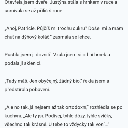
Otevřela jsem dveře. Justýna stála s hrnkem v ruce a
usmívala se až příliš široce.
„Ahoj, Patricie. Půjčíš mi trochu cukru? Došel mi a mám
chuť na dýňový koláč,“ zasmála se lehce.
Pustila jsem ji dovnitř. Vzala jsem si od ní hrnek a
podala jí sklenici.
„Tady máš. Jen obyčejný, žádný bio,“ řekla jsem a
předstírala pobavení.
„Ale no tak, já nejsem až tak ortodoxní,“ rozhlédla se po
kuchyni. „Ale ty jsi. Podívej, tyhle dózy, tyhle svíčky,
všechno tak krásné. U tebe to vždycky tak voní…“