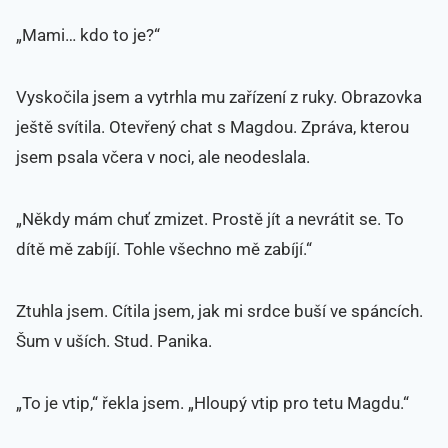
„Mami… kdo to je?“
Vyskočila jsem a vytrhla mu zařízení z ruky. Obrazovka
ještě svítila. Otevřený chat s Magdou. Zpráva, kterou
jsem psala včera v noci, ale neodeslala.
„Někdy mám chuť zmizet. Prostě jít a nevrátit se. To
dítě mě zabíjí. Tohle všechno mě zabíjí.“
Ztuhla jsem. Cítila jsem, jak mi srdce buší ve spáncích.
Šum v uších. Stud. Panika.
„To je vtip,“ řekla jsem. „Hloupý vtip pro tetu Magdu.“