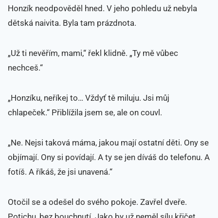
Honzík neodpověděl hned. V jeho pohledu už nebyla
dětská naivita. Byla tam prázdnota.
„Už ti nevěřím, mami,“ řekl klidně. „Ty mě vůbec
nechceš.“
„Honzíku, neříkej to… Vždyť tě miluju. Jsi můj
chlapeček.“ Přiblížila jsem se, ale on couvl.
„Ne. Nejsi taková máma, jakou mají ostatní děti. Ony se
objímají. Ony si povídají. A ty se jen díváš do telefonu. A
fotíš. A říkáš, že jsi unavená.“
Otočil se a odešel do svého pokoje. Zavřel dveře.
Potichu, bez bouchnutí. Jako by už neměl sílu křičet.