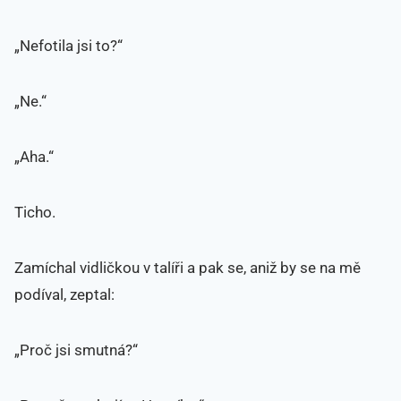
„Nefotila jsi to?“
„Ne.“
„Aha.“
Ticho.
Zamíchal vidličkou v talíři a pak se, aniž by se na mě
podíval, zeptal:
„Proč jsi smutná?“