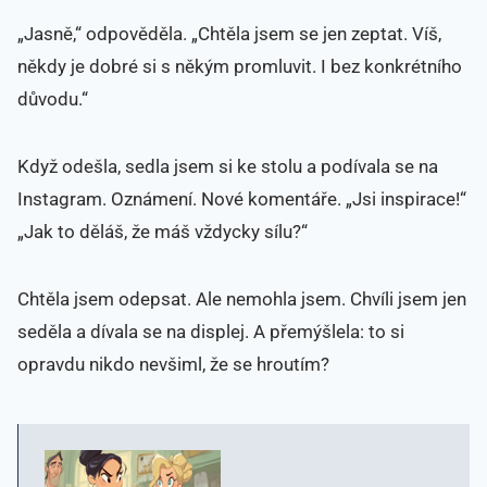
„Jasně,“ odpověděla. „Chtěla jsem se jen zeptat. Víš,
někdy je dobré si s někým promluvit. I bez konkrétního
důvodu.“
Když odešla, sedla jsem si ke stolu a podívala se na
Instagram. Oznámení. Nové komentáře. „Jsi inspirace!“
„Jak to děláš, že máš vždycky sílu?“
Chtěla jsem odepsat. Ale nemohla jsem. Chvíli jsem jen
seděla a dívala se na displej. A přemýšlela: to si
opravdu nikdo nevšiml, že se hroutím?