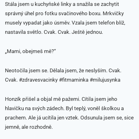
Stála jsem u kuchyňské linky a snažila se zachytit
správný úhel pro fotku svačinového boxu. Mrkvičky
musely vypadat jako úsměv. Vzala jsem telefon blíž,
nastavila světlo. Cvak. Cvak. Ještě jednou.
„Mami, obejmeš mě?“
Neotočila jsem se. Dělala jsem, že neslyším. Cvak.
Cvak. #zdravesvacinky #fitmaminka #milujusynka
Honzík přišel a objal mě pažemi. Cítila jsem jeho
hlavičku na svých zádech. Byl teplý, voněl školkou a
prachem. Ale já ucítila jen vztek. Odsunula jsem se, sice
jemně, ale rozhodně.