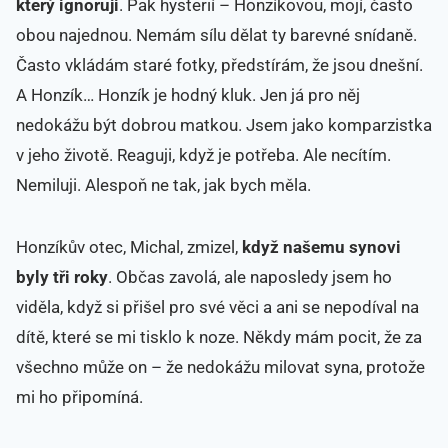
který ignoruji
. Pak hysterií – Honzíkovou, mojí, často
obou najednou. Nemám sílu dělat ty barevné snídaně.
Často vkládám staré fotky, předstírám, že jsou dnešní.
A Honzík… Honzík je hodný kluk. Jen já pro něj
nedokážu být dobrou matkou. Jsem jako komparzistka
v jeho životě. Reaguji, když je potřeba. Ale necítím.
Nemiluji. Alespoň ne tak, jak bych měla.
Honzíkův otec, Michal, zmizel,
když našemu synovi
byly tři roky
. Občas zavolá, ale naposledy jsem ho
viděla, když si přišel pro své věci a ani se nepodíval na
dítě, které se mi tisklo k noze. Někdy mám pocit, že za
všechno může on – že nedokážu milovat syna, protože
mi ho připomíná.