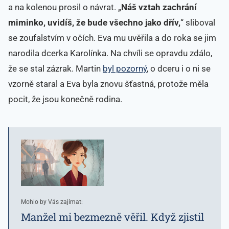
a na kolenou prosil o návrat. „
Náš vztah zachrání
miminko, uvidíš, že bude všechno jako dřív,
“ sliboval
se zoufalstvím v očích. Eva mu uvěřila a do roka se jim
narodila dcerka Karolínka. Na chvíli se opravdu zdálo,
že se stal zázrak. Martin
byl pozorný
, o dceru i o ni se
vzorně staral a Eva byla znovu šťastná, protože měla
pocit, že jsou konečně rodina.
Mohlo by Vás zajímat:
Manžel mi bezmezně věřil. Když zjistil