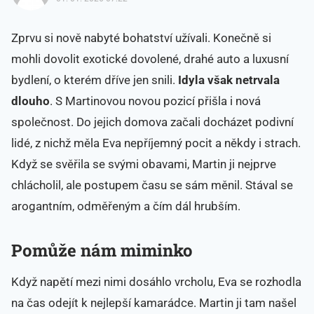
Zprvu si nově nabyté bohatství užívali. Konečně si
mohli dovolit exotické dovolené, drahé auto a luxusní
bydlení, o kterém dříve jen snili.
Idyla však netrvala
dlouho
. S Martinovou novou pozicí přišla i nová
společnost. Do jejich domova začali docházet podivní
lidé, z nichž měla Eva nepříjemný pocit a někdy i strach.
Když se svěřila se svými obavami, Martin ji nejprve
chlácholil, ale postupem času se sám měnil. Stával se
arogantním, odměřeným a čím dál hrubším.
Pomůže nám miminko
Když napětí mezi nimi dosáhlo vrcholu, Eva se rozhodla
na čas odejít k nejlepší kamarádce. Martin ji tam našel