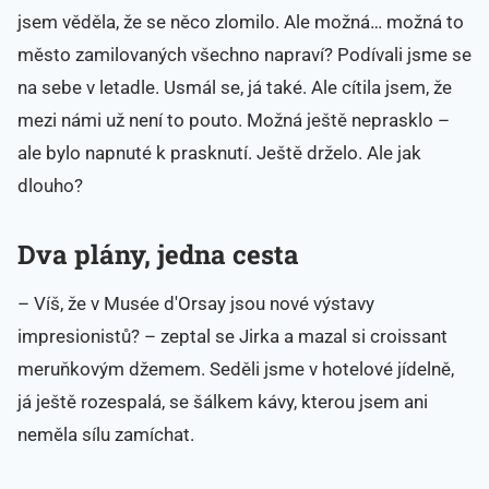
jsem věděla, že se něco zlomilo. Ale možná… možná to
město zamilovaných všechno napraví? Podívali jsme se
na sebe v letadle. Usmál se, já také. Ale cítila jsem, že
mezi námi už není to pouto. Možná ještě neprasklo –
ale bylo napnuté k prasknutí. Ještě drželo. Ale jak
dlouho?
Dva plány, jedna cesta
– Víš, že v Musée d'Orsay jsou nové výstavy
impresionistů? – zeptal se Jirka a mazal si croissant
meruňkovým džemem. Seděli jsme v hotelové jídelně,
já ještě rozespalá, se šálkem kávy, kterou jsem ani
neměla sílu zamíchat.