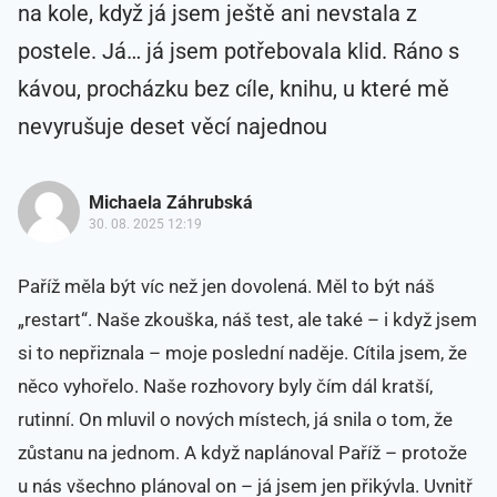
na kole, když já jsem ještě ani nevstala z
postele. Já… já jsem potřebovala klid. Ráno s
kávou, procházku bez cíle, knihu, u které mě
nevyrušuje deset věcí najednou
Michaela Záhrubská
30. 08. 2025 12:19
Paříž měla být víc než jen dovolená. Měl to být náš
„restart“. Naše zkouška, náš test, ale také – i když jsem
si to nepřiznala – moje poslední naděje. Cítila jsem, že
něco vyhořelo. Naše rozhovory byly čím dál kratší,
rutinní. On mluvil o nových místech, já snila o tom, že
zůstanu na jednom. A když naplánoval Paříž – protože
u nás všechno plánoval on – já jsem jen přikývla. Uvnitř