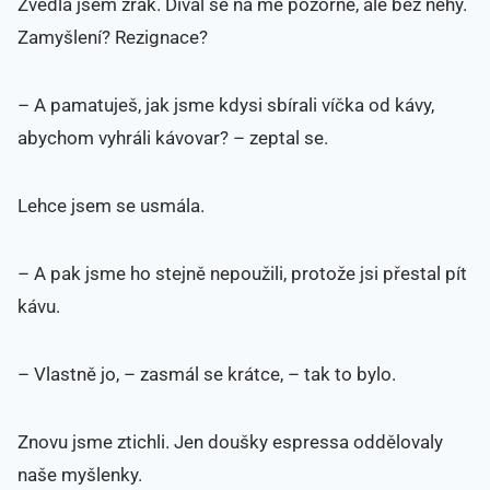
Zvedla jsem zrak. Díval se na mě pozorně, ale bez něhy.
Zamyšlení? Rezignace?
– A pamatuješ, jak jsme kdysi sbírali víčka od kávy,
abychom vyhráli kávovar? – zeptal se.
Lehce jsem se usmála.
– A pak jsme ho stejně nepoužili, protože jsi přestal pít
kávu.
– Vlastně jo, – zasmál se krátce, – tak to bylo.
Znovu jsme ztichli. Jen doušky espressa oddělovaly
naše myšlenky.