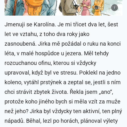
Jmenuji se Karolína. Je mi třicet dva let, šest
let ve vztahu, z toho dva roky jako
zasnoubená. Jirka mě požádal o ruku na konci
léta, v malé hospůdce u jezera. Měl tehdy
rozcuchanou ofinu, kterou si vždycky
upravoval, když byl ve stresu. Poklekl na jedno
koleno, vytáhl prstýnek a zeptal se, jestli s ním
chci strávit zbytek života. Řekla jsem „ano“,
protože koho jiného bych si měla vzít za muže
než jeho? Jirka byl vždycky ten aktivní, ten plný
nápadů. Běhal, lezl po horách, plánoval výlety