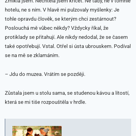
Zmlkla jsem. Nechtěla jsem křičet. Ne tady, ne v tomhle
hotelu, ne s ním. V hlavě mi pulzovaly myšlenky: Je
tohle opravdu člověk, se kterým chci zestárnout?
Poslouchá mě vůbec někdy? Vždycky říkal, že
protiklady se přitahují. Ale nikdy nedodal, že se časem
také opotřebují. Vstal. Otřel si ústa ubrouskem. Podíval
se na mě se zklamáním.
– Jdu do muzea. Vrátím se později.
Zůstala jsem u stolu sama, se studenou kávou a lítostí,
která se mi tiše rozpouštěla v hrdle.