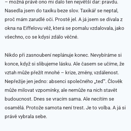
– možná právě ono mi dalo ten největší dar: pravdu.
Nasedla jsem do taxíku beze slov. Taxikář se neptal,
proč mám zarudlé oči. Prostě jel. A já jsem se dívala z
okna na Eiffelovu věž, která se pomalu vzdalovala, jako
všechno, co se kdysi zdálo věčné.
Nikdo při zasnoubení neplánuje konec. Nevybíráme si
konce, když si slibujeme lásku. Ale časem se učíme, že
vztah může přežít mnohé – krize, změny, vzdálenost.
Nepřežije jen jedno: absenci společného „teď“. Člověk
může milovat vzpomínky, ale nemůže na nich stavět
budoucnost. Dnes se vracím sama. Ale necítím se
osamělá. Protože samota není trest. Je to volba. A já si
právě vybrala sebe.