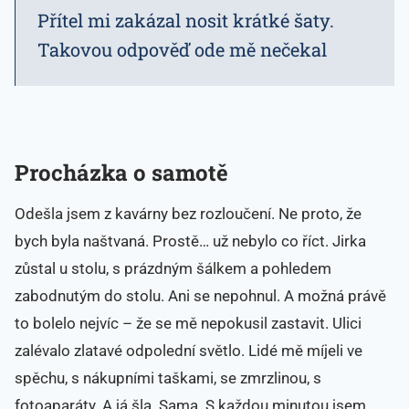
Přítel mi zakázal nosit krátké šaty.
Takovou odpověď ode mě nečekal
Procházka o samotě
Odešla jsem z kavárny bez rozloučení. Ne proto, že
bych byla naštvaná. Prostě… už nebylo co říct. Jirka
zůstal u stolu, s prázdným šálkem a pohledem
zabodnutým do stolu. Ani se nepohnul. A možná právě
to bolelo nejvíc – že se mě nepokusil zastavit. Ulici
zalévalo zlatavé odpolední světlo. Lidé mě míjeli ve
spěchu, s nákupními taškami, se zmrzlinou, s
fotoaparáty. A já šla. Sama. S každou minutou jsem