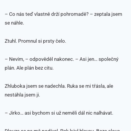
– Co nás teď vlastně drží pohromadě? – zeptala jsem
se náhle.
Ztuhl. Promnul si prsty čelo.
– Nevím, – odpověděl nakonec. – Asi jen… společný
plán. Ale plán bez citu.
Zhluboka jsem se nadechla. Ruka se mi třásla, ale
nestáhla jsem ji.
– Jirko… asi bychom si už neměli dál nic nalhávat.
Dlouze se na mě podíval. Pak kývl hlavou. Beze slova.