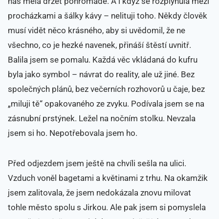
nás měla držet pohromadě. A i když se rozplynula mezi
procházkami a šálky kávy – nelituji toho. Někdy člověk
musí vidět něco krásného, aby si uvědomil, že ne
všechno, co je hezké navenek, přináší štěstí uvnitř.
Balila jsem se pomalu. Každá věc vkládaná do kufru
byla jako symbol – návrat do reality, ale už jiné. Bez
společných plánů, bez večerních rozhovorů u čaje, bez
„miluji tě“ opakovaného ze zvyku. Podívala jsem se na
zásnubní prstýnek. Ležel na nočním stolku. Nevzala
jsem si ho. Nepotřebovala jsem ho.
Před odjezdem jsem ještě na chvíli sešla na ulici.
Vzduch voněl bagetami a květinami z trhu. Na okamžik
jsem zalitovala, že jsem nedokázala znovu milovat
tohle město spolu s Jirkou. Ale pak jsem si pomyslela