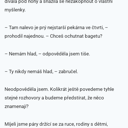
dívala pod nohy a snažila se nezakopnout o vlastní
myšlenky.
– Tam nalevo je prý nejstarší pekárna ve čtvrti, –
prohodil najednou. – Chceš ochutnat bagetu?
– Nemám hlad, – odpověděla jsem tiše.
– Ty nikdy nemáš hlad, – zabručel.
Neodpověděla jsem. Kolikrát ještě povedeme tyhle
stejné rozhovory a budeme předstírat, že něco
znamenají?
Míjeli jsme páry držící se za ruce, rodiny s dětmi,