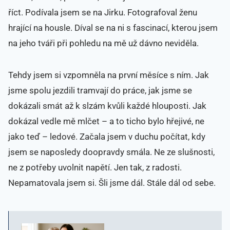
říct. Podívala jsem se na Jirku. Fotografoval ženu
hrající na housle. Díval se na ni s fascinací, kterou jsem
na jeho tváři při pohledu na mě už dávno neviděla.
Tehdy jsem si vzpomněla na první měsíce s ním. Jak
jsme spolu jezdili tramvají do práce, jak jsme se
dokázali smát až k slzám kvůli každé hlouposti. Jak
dokázal vedle mě mlčet – a to ticho bylo hřejivé, ne
jako teď – ledové. Začala jsem v duchu počítat, kdy
jsem se naposledy doopravdy smála. Ne ze slušnosti,
ne z potřeby uvolnit napětí. Jen tak, z radosti.
Nepamatovala jsem si. Šli jsme dál. Stále dál od sebe.