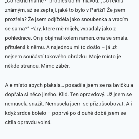
„Co řeknu mámě?“ problesklo mi hlavou. „Co řeknu
známým, až se zeptají, jaké to bylo v Paříži? Že jsem
prozřela? Že jsem odjížděla jako snoubenka a vracím
se sama?“ Páry, které mě míjely, vypadaly jako z
pohlednice. On ji objímal kolem ramen, ona se smála,
přitulená k němu. A najednou mi to došlo – já už
nejsem součástí takového obrázku. Moje místo je
někde stranou. Mimo záběr.
Ale místo abych plakala… posadila jsem se na lavičku a
dopřála si něco jiného. Klid. Ten opravdový. Už jsem se
nemusela snažit. Nemusela jsem se přizpůsobovat. A i
když srdce bolelo – poprvé po dlouhé době jsem se
cítila opravdu volná.