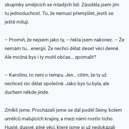
skupinky smějících se mladých lidí. Záviděla jsem jim
tu jednoduchost. To, že nemusí přemýšlet, jestli se
ještě milují.
– Promiň, že nejsem jako ty, – řekla jsem nakonec. – Že
nemám tu… energii. Že nechci dělat deset věcí denně.
Ale možná bys i ty mohl občas… zpomalit?
– Karolíno, to není o tempu. Jen… cítím, že ty už
nechceš nic dělat společně. Jako bys tu byla, ale
duchem někde jinde.
Zmlkli jsme. Procházeli jsme se dál podél Seiny, kolem
umělců malujících krajiny, a mezi námi rostlo ticho.
Husté, dusivé, plné věcí, které jsme si už nedokázali