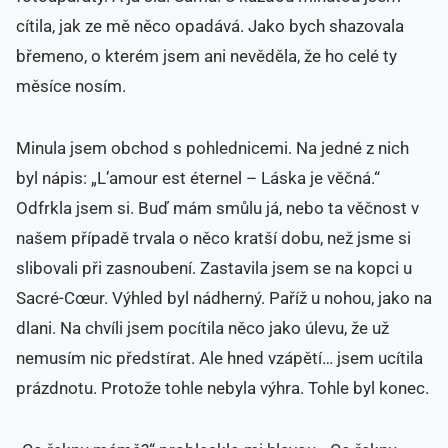
cítila, jak ze mě něco opadává. Jako bych shazovala
břemeno, o kterém jsem ani nevěděla, že ho celé ty
měsíce nosím.
Minula jsem obchod s pohlednicemi. Na jedné z nich
byl nápis: „L’amour est éternel – Láska je věčná.“
Odfrkla jsem si. Buď mám smůlu já, nebo ta věčnost v
našem případě trvala o něco kratší dobu, než jsme si
slibovali při zasnoubení. Zastavila jsem se na kopci u
Sacré-Cœur. Výhled byl nádherný. Paříž u nohou, jako na
dlani. Na chvíli jsem pocítila něco jako úlevu, že už
nemusím nic předstírat. Ale hned vzápětí… jsem ucítila
prázdnotu. Protože tohle nebyla výhra. Tohle byl konec.