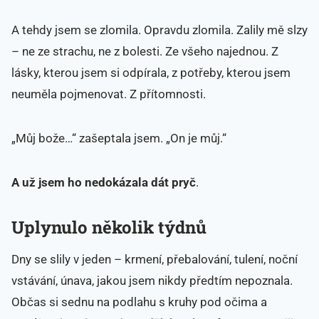
A tehdy jsem se zlomila. Opravdu zlomila. Zalily mě slzy
– ne ze strachu, ne z bolesti. Ze všeho najednou. Z
lásky, kterou jsem si odpírala, z potřeby, kterou jsem
neuměla pojmenovat. Z přítomnosti.
„Můj bože…“ zašeptala jsem. „On je můj.“
A už jsem ho nedokázala dát pryč
.
Uplynulo několik týdnů
Dny se slily v jeden – krmení, přebalování, tulení, noční
vstávání, únava, jakou jsem nikdy předtím nepoznala.
Občas si sednu na podlahu s kruhy pod očima a