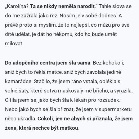
„Karolína?
Ta se nikdy neměla narodit
.“ Tahle slova se
do mě zažrala jako rez. Nosím je v sobě dodnes. A
právě proto si myslím, že to nejlepší, co můžu pro své
dítě udělat, je dát ho někomu, kdo ho bude umět
milovat.
Do adopčního centra jsem šla sama
. Bez kohokoli,
aniž bych to řekla matce, aniž bych zavolala jediné
kamarádce. Stačilo, že jsem ráno vstala, oblékla si
volné šaty, které sotva maskovaly mé břicho, a vyrazila.
Cítila jsem se, jako bych šla k lékaři pro rozsudek.
Nebo jako bych se šla přiznat, že jsem v supermarketu
něco ukradla.
Cokoli, jen ne abych si přiznala, že jsem
žena, která nechce být matkou
.