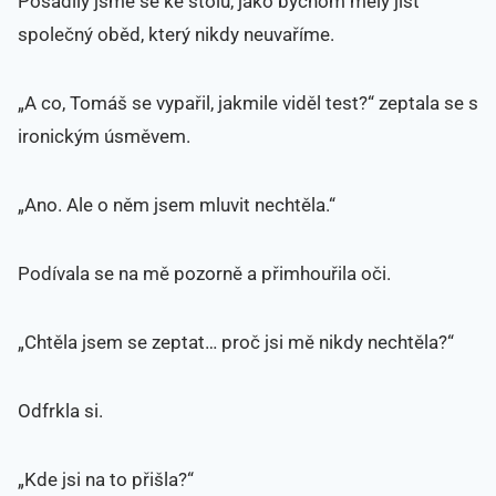
Posadily jsme se ke stolu, jako bychom měly jíst
společný oběd, který nikdy neuvaříme.
„A co, Tomáš se vypařil, jakmile viděl test?“ zeptala se s
ironickým úsměvem.
„Ano. Ale o něm jsem mluvit nechtěla.“
Podívala se na mě pozorně a přimhouřila oči.
„Chtěla jsem se zeptat… proč jsi mě nikdy nechtěla?“
Odfrkla si.
„Kde jsi na to přišla?“