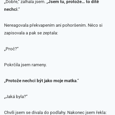
„Dobře,“ zalhala jsem. „
Jsem tu, protože… to dítě
nechci
.“
Nereagovala překvapením ani pohoršením. Něco si
zapisovala a pak se zeptala:
„Proč?“
Pokrčila jsem rameny.
„
Protože nechci být jako moje matka
.“
„Jaká byla?“
Chvíli jsem se dívala do podlahy. Nakonec jsem řekla: