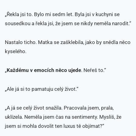
„Řekla jsi to. Bylo mi sedm let. Byla jsi v kuchyni se
sousedkou a řekla jsi, že jsem se nikdy neměla narodit.“
Nastalo ticho. Matka se zašklebila, jako by snědla něco
kyselého.
„
Každému v emocích něco ujede
. Neřeš to.“
„Ale já si to pamatuju celý život.“
„A já se celý život snažila. Pracovala jsem, prala,
uklízela. Neměla jsem čas na sentimenty. Myslíš, že
jsem si mohla dovolit ten luxus tě objímat?“