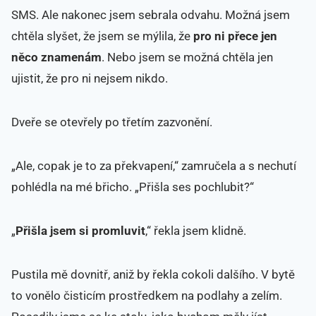
SMS. Ale nakonec jsem sebrala odvahu. Možná jsem
chtěla slyšet, že jsem se mýlila, že
pro ni přece jen
něco znamenám
. Nebo jsem se možná chtěla jen
ujistit, že pro ni nejsem nikdo.
Dveře se otevřely po třetím zazvonění.
„Ale, copak je to za překvapení,“ zamručela a s nechutí
pohlédla na mé břicho. „Přišla ses pochlubit?“
„
Přišla jsem si promluvit
,“ řekla jsem klidně.
Pustila mě dovnitř, aniž by řekla cokoli dalšího. V bytě
to vonělo čisticím prostředkem na podlahy a zelím.