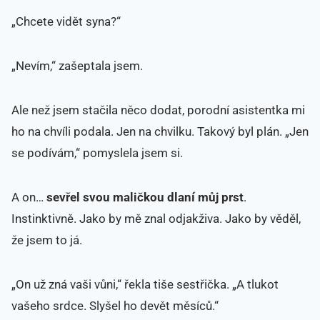
„Chcete vidět syna?“
„Nevím,“ zašeptala jsem.
Ale než jsem stačila něco dodat, porodní asistentka mi
ho na chvíli podala. Jen na chvilku. Takový byl plán. „Jen
se podívám,“ pomyslela jsem si.
A on…
sevřel svou maličkou dlaní můj prst
.
Instinktivně. Jako by mě znal odjakživa. Jako by věděl,
že jsem to já.
„On už zná vaši vůni,“ řekla tiše sestřička. „A tlukot
vašeho srdce. Slyšel ho devět měsíců.“