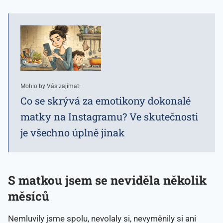
Mohlo by Vás zajímat:
Co se skrývá za emotikony dokonalé
matky na Instagramu? Ve skutečnosti
je všechno úplně jinak
S matkou jsem se neviděla několik
měsíců
Nemluvily jsme spolu, nevolaly si, nevyměnily si ani