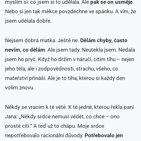
myslím si: co jsem si to udělala. Ale
pak se on usměje
.
Nebo si jen tak měkce povzdechne ve spánku. A vím, že
jsem udělala dobře.
Nejsem dobrá matka. Ještě ne.
Dělám chyby, často
nevím, co dělám
. Ale jsem tady. Neutekla jsem. Nedala
jsem ho pryč. Když ho držím v náručí, cítím tíhu – nejen
jeho těla, ale i zodpovědnosti, strachu, všeho, co
mateřství přináší. Ale je to tíha, kterou si každý den
volím znovu.
Někdy se vracím k té větě. K té jedné, kterou řekla paní
Jana: „Někdy srdce nemusí vědět, co chce – ono
prostě cítí.“ A teď už to chápu. Moje srdce
nepotřebovalo racionální důvody.
Potřebovalo jen