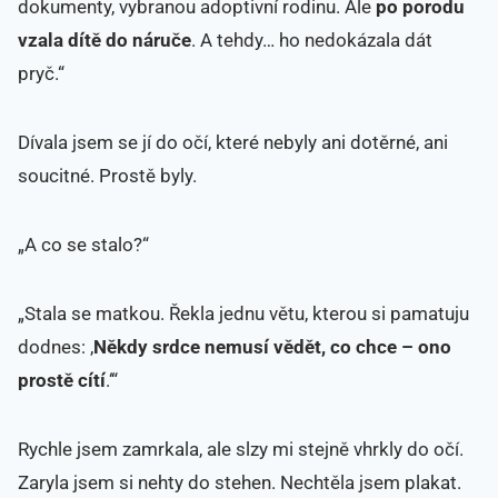
dokumenty, vybranou adoptivní rodinu. Ale
po porodu
vzala dítě do náruče
. A tehdy… ho nedokázala dát
pryč.“
Dívala jsem se jí do očí, které nebyly ani dotěrné, ani
soucitné. Prostě byly.
„A co se stalo?“
„Stala se matkou. Řekla jednu větu, kterou si pamatuju
dodnes: ‚
Někdy srdce nemusí vědět, co chce – ono
prostě cítí
.‘“
Rychle jsem zamrkala, ale slzy mi stejně vhrkly do očí.
Zaryla jsem si nehty do stehen. Nechtěla jsem plakat.