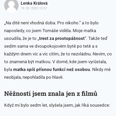
Lenka Králová
19. 09. 2025 10:57
„Na dítě není vhodná doba. Pro nikoho.“ a to bylo
naposledy, co jsem Tomáše viděla. Moje matka
usoudila, že je to „
trest za prostopášnost
“. Takže teď
sedím sama ve dvoupokojovém bytě po tetě a s
každým dnem víc a víc cítím, že to nezvládnu. Nevím, co
to znamená být matkou. V domě, kde jsem vyrůstala,
byla
matka spíš přísnou funkcí než osobou
. Nikdy mě
neobjala, nepohladila po hlavě.
Něžnosti jsem znala jen z filmů
Když mi bylo sedm let, slyšela jsem, jak říká sousedce: